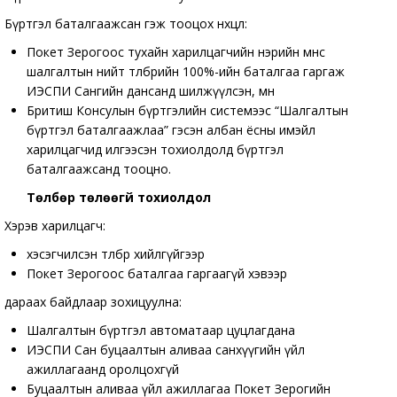
Бүртгэл баталгаажсан гэж тооцох нөхцөл:
Покет Зерогоос тухайн харилцагчийн нэрийн өмнөөс
шалгалтын нийт төлбөрийн 100%-ийн баталгаа гаргаж
ИЭСПИ Сангийн дансанд шилжүүлсэн, мөн
Бритиш Консулын бүртгэлийн системээс “Шалгалтын
бүртгэл баталгаажлаа” гэсэн албан ёсны имэйл
харилцагчид илгээсэн тохиолдолд бүртгэл
баталгаажсанд тооцно.
Төлбөр төлөөгүй тохиолдол
Хэрэв харилцагч:
хэсэгчилсэн төлбөр хийлгүйгээр
Покет Зерогоос баталгаа гаргаагүй хэвээр
дараах байдлаар зохицуулна:
Шалгалтын бүртгэл автоматаар цуцлагдана
ИЭСПИ Сан буцаалтын аливаа санхүүгийн үйл
ажиллагаанд оролцохгүй
Буцаалтын аливаа үйл ажиллагаа Покет Зерогийн