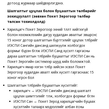
дотоод журмаар шийдвэрлэгдэнэ.
Шалгалтыг цуцлах болон буцаалтын төлбөрийг
зохицуулалт (зөвхөн Покет Зерогоор төлбөр
төлсөн тохиолдолд)
Харилцагч Покет Зерогоор эхний төлөлт хийгээгүй
болон нэхэмжлэхийн дагуу худалдан авалтыг зөвшөөрснөөс
15 хоног дотор шалгалтын бүртгэлийг цуцлах төлбөрийг
ИЭСПИ Сангийн дансанд шилжүүлж холбогдох
формыг бүрэн бөглөж ИЭСПИ Санд хүсэлт гаргасны
дараа шалгалтын төлбөрийн буцаалтыг ИЭСПИ Сан нь
Покет Зерогийн системээр шууд хийх боломжтой.
Харилцагч ямар нэгэн төлбөр хийсэн эсвэл Покет
Зерогоор худалдан авалт хийх хүсэлт гаргаснаас 15
хоног өнгөрсөн бол
Шалгалтын төлбөрийн буцаалтын хүсэлтийг:
харилцагч → ИЭСПИ Сангийн дансанд шалгалт
цуцлах шимтгэлийг төлж, холбогдох формыг бөглөнө
ИЭСПИ Сан → Покет Зерод харилцагчийн буцаах
хүсэлтийн талаарх мэдээллийг албан ёсны