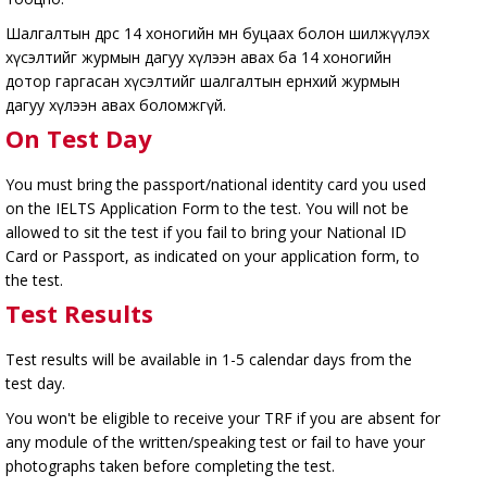
Шалгалтын өдрөөс 14 хоногийн өмнө буцаах болон шилжүүлэх
хүсэлтийг журмын дагуу хүлээн авах ба 14 хоногийн
дотор гаргасан хүсэлтийг шалгалтын ерөнхий журмын
дагуу хүлээн авах боломжгүй.
On Test Day
You must bring the passport/national identity card you used
on the IELTS Application Form to the test. You will not be
allowed to sit the test if you fail to bring your National ID
Card or Passport, as indicated on your application form, to
the test.
Test Results
Test results will be available in 1-5 calendar days from the
test day.
You won't be eligible to receive your TRF if you are absent for
any module of the written/speaking test or fail to have your
photographs taken before completing the test.