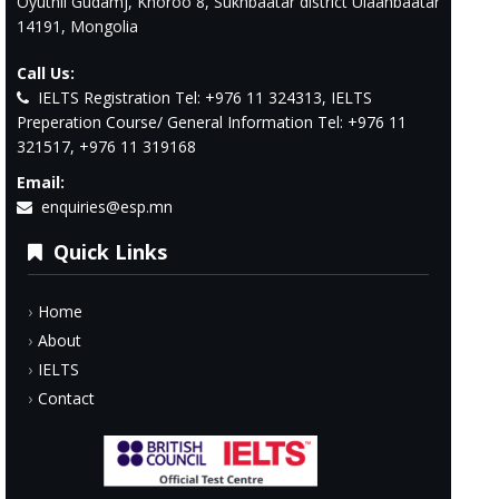
Oyutnii Gudamj, Khoroo 8, Sukhbaatar district Ulaanbaatar
14191, Mongolia
Call Us:
IELTS Registration Tel: +976 11 324313, IELTS
Preperation Course/ General Information Tel: +976 11
321517, +976 11 319168
Email:
enquiries@esp.mn
Quick Links
Home
About
IELTS
Contact