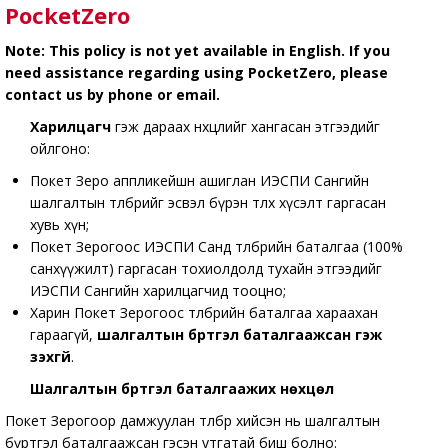
PocketZero
Note: This policy is not yet available in English. If you
need assistance regarding using PocketZero, please
contact us by phone or email.
Харилцагч
гэж дараах нөхцөлийг хангасан этгээдийг
ойлгоно:
Покет Зеро аппликейшн ашиглан ИЭСПИ Сангийн
шалгалтын төлбөрийг эсвэл бүрэн төлөх хүсэлт гаргасан
хувь хүн;
Покет Зерогоос ИЭСПИ Санд төлбөрийн баталгаа (100%
санхүүжилт) гаргасан тохиолдолд тухайн этгээдийг
ИЭСПИ Сангийн харилцагчид тооцно;
Харин Покет Зерогоос төлбөрийн баталгаа хараахан
гараагүй,
шалгалтын бүртгэл баталгаажсан гэж
үзэхгүй
.
Шалгалтын бүртгэл баталгаажих нөхцөл
Покет Зерогоор дамжуулан төлбөр хийсэн нь шалгалтын
бүртгэл баталгаажсан гэсэн утгатай биш болно: