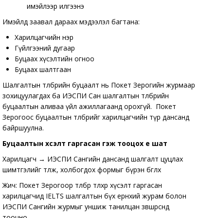
имэйлээр илгээнэ
Имэйлд заавал дараах мэдээлэл багтана:
Харилцагчийн нэр
Гүйлгээний дугаар
Буцаах хүсэлтийн огноо
Буцаах шалтгаан
Шалгалтын төлбөрийн буцаалт нь Покет Зерогийн журмаар
зохицуулагдах ба ИЭСПИ Сан шалгалтын төлбөрийн
буцаалтын аливаа үйл ажиллагаанд орохгүй. Покет
Зерогоос буцаалтын төлбөрийг харилцагчийн түр дансанд
байршуулна.
Буцаалтын хүсэлт гаргасан гэж тооцох үе шат
Харилцагч → ИЭСПИ Сангийн дансанд шалгалт цуцлах
шимтгэлийг төлж, холбогдох формыг бүрэн бөглөх
Жич: Покет Зерогоор төлбөр төлөхөөр хүсэлт гаргасан
харилцагчид IELTS шалгалтын бүх ерөнхий журам болон
ИЭСПИ Сангийн журмыг уншиж танилцан зөвшөөрсөнд
тооцно.